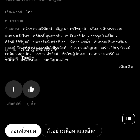
เสียงพากย์
ไทย
คำบรรยาย
-
นักแสดง
สุจิรา อรุณพิพัฒน์
ณัฏฐพล ภวไพบูลย์
ธนินธร จันทรวรรณ
ชุมพล แจ้งไพร
ทวีศักดิ์ พุทธวงศ์
เจนนิเฟอร์ คิ้ม
วราวุธ โพธิ์ยิ้ม
สิริวลี สิริวิบูลย์
ปภาวรินท์ สวัสดิเวช
พิทยา แซ่ฉั่ว
กันตภณ จินดาทวีผล
ปกรณ์ ฉัตรบริรักษ์
พรปวีณ์ นีระสิงห์
วิกร บูรณภิญโญ
ณรัณ วิกัยรุ่งโรจน์
ผู้กำกับ
ธนินท์รัฐ สิทธิโชคปรีดา
กฤติน สอสูงเนิน
ธรากร คำสิงห์
พีรวิชญ์ พินธะ
เฌอปราง อารีย์กุล
ประเภท
Reality
ชนัญญา เตชจักรเสมา
นทธัญ แสงไชย
เพิ่มเติม
เพิ่มลิสต์
ถูกใจ
ตอนทั้งหมด
ตัวอย่างเนื้อหาและอื่นๆ