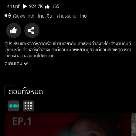
44 นาที
924.7K
165
เสียงพากย์
:
ไทย, จีน
คำบรรยาย
:
ไทย
ตู้ปิงเยี่ยนและหลี่อวี้หูออกเรือนในวันเดียวกัน ปิงเยี่ยนกำลังจะได้แต่งงานกับฉี
เทียนเหล่ย ส่วนอวี้หูกำลังจะได้แต่งกับแม่ทัพหยวนปู้ชวี แต่กลับเกิดเหตุการณ์
เกี้ยวเจ้าสาวสลับกันไปผิดจวน
ดูเพิ่มเติม
นักแสดง: อ๋าวรุ่ยเผิง, เถียนซีเวย, จ้าวซุ่นหราน, ไป๋ปิงเข่อ, จ้านอวี่, ติงอีอี
ผู้กำกับ: เฉิงเฟิง
ประเภท: romance
ตอนทั้งหมด