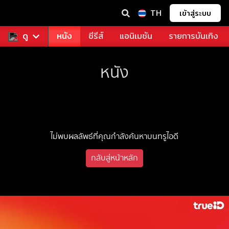
TH
เข้าสู่ระบบ
ช่า
ดู
ดูฟรี
หนัง
ซีรีส์
แอนิเมชัน
รายการบันเทิง
หนัง
ไม่พบผลลัพธ์ที่คุณกำลังค้นหาบนทรูไอดี
กลับสู่หน้าหลัก