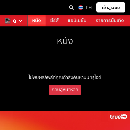
TH
เข้าสู่ระบบ
ช่า
ดู
ดูฟรี
หนัง
ซีรีส์
แอนิเมชัน
รายการบันเทิง
หนัง
ไม่พบผลลัพธ์ที่คุณกำลังค้นหาบนทรูไอดี
กลับสู่หน้าหลัก