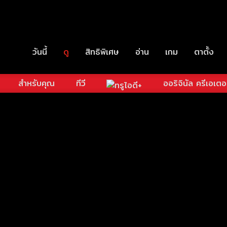
วันนี้
ดู
สิทธิพิเศษ
อ่าน
เกม
ตาตั้ง
สำหรับคุณ
ทีวี
ออริจินัล ครีเอเตอ