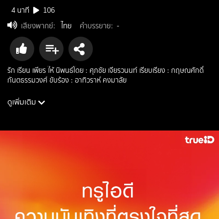
4 นาที
106
เสียงพากย์
:
ไทย
คำบรรยาย
:
-
รัก เรียน เพียร ให้ นิพนธ์โดย : ศุภชัย เจียรวนนท์ เรียบเรียง : กฤษณศักดิ์
กันตธรรมวงศ์ ขับร้อง : อาทิวราห์ คงมาลัย
ดูเพิ่มเติม
นักแสดง: อาทิวราห์ คงมาลัย
ผู้กำกับ: กฤษณศักดิ์ กันตธรรมวงศ์
ประเภท: reality, documentary