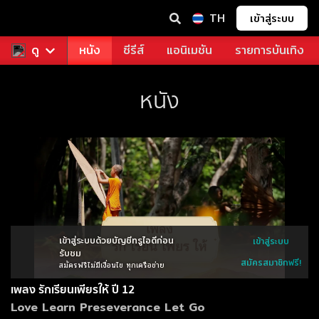
TH
เข้าสู่ระบบ
ช่า
ดู
ดูฟรี
หนัง
ซีรีส์
แอนิเมชัน
รายการบันเทิง
หนัง
เข้าสู่ระบบด้วยบัญชีทรูไอดีก่อน
เข้าสู่ระบบ
รับชม
สมัครสมาชิกฟรี!
สมัครฟรีไม่มีเงื่อนไข ทุกเครือข่าย
เพลง รักเรียนเพียรให้ ปี 12
Love Learn Preseverance Let Go