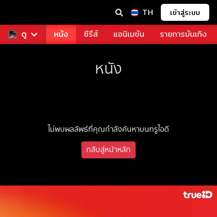
TH
เข้าสู่ระบบ
ช่า
ดู
ดูฟรี
หนัง
ซีรีส์
แอนิเมชัน
รายการบันเทิง
หนัง
ไม่พบผลลัพธ์ที่คุณกำลังค้นหาบนทรูไอดี
กลับสู่หน้าหลัก