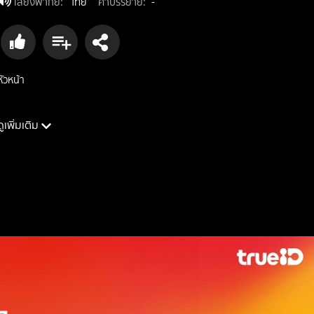
เสียงพากย์
:
ไทย
คำบรรยาย
:
-
หัวหน้า
ดูเพิ่มเติม
นักแสดง: สามเณรปลูกปัญญาธรรม
ผู้กำกับ: โครงการสามเณรปลูกปัญญาธรรม
ประเภท: reality, documentary