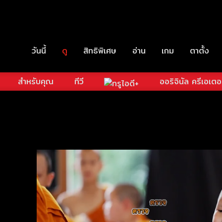
วันนี้
ดู
สิทธิพิเศษ
อ่าน
เกม
ตาตั้ง
สำหรับคุณ
ทีวี
ออริจินัล ครีเอเตอ