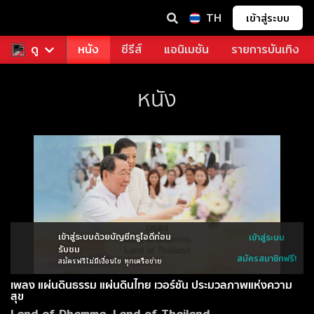
TH
เข้าสู่ระบบ
ช่า
ดู
ดูฟรี
หนัง
ซีรีส์
แอนิเมชัน
รายการบันเทิง
หนัง
เข้าสู่ระบบด้วยบัญชีทรูไอดีก่อน
เข้าสู่ระบบ
รับชม
สมัครสมาชิกฟรี!
สมัครฟรีไม่มีเงื่อนไข ทุกเครือข่าย
เพลง แผ่นดินธรรม แผ่นดินไทย เวอร์ชัน ประมวลภาพแห่งความ
สุข
Land of Dhamma, Land of Thailand