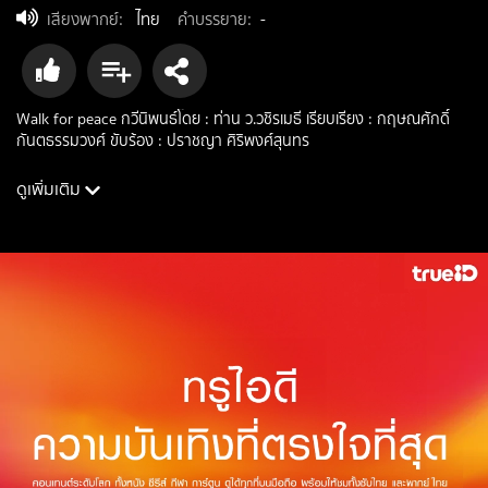
เสียงพากย์
:
ไทย
คำบรรยาย
:
-
Walk for peace กวีนิพนธ์โดย : ท่าน ว.วชิรเมธี เรียบเรียง : กฤษณศักดิ์
กันตธรรมวงศ์ ขับร้อง : ปราชญา ศิริพงศ์สุนทร
ดูเพิ่มเติม
นักแสดง: ปราชญา ศิริพงศ์สุนทร
ผู้กำกับ: กฤษณศักดิ์ กันตธรรมวงศ์
ประเภท: reality, documentary