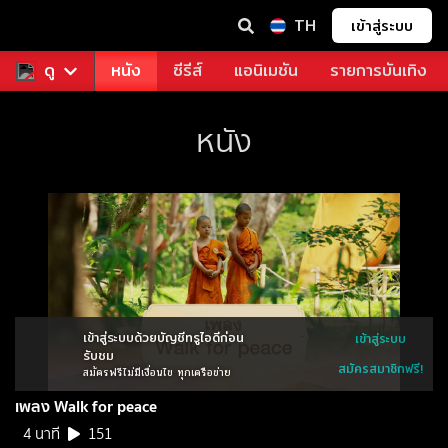
TH
เข้าสู่ระบบ
ช่า
ดู
ดูฟรี
หนัง
ซีรีส์
แอนิเมชัน
รายการบันเทิง
หนัง
เข้าสู่ระบบด้วยบัญชีทรูไอดีก่อน
เข้าสู่ระบบ
รับชม
สมัครสมาชิกฟรี!
สมัครฟรีไม่มีเงื่อนไข ทุกเครือข่าย
เพลง Walk for peace
4 นาที
151