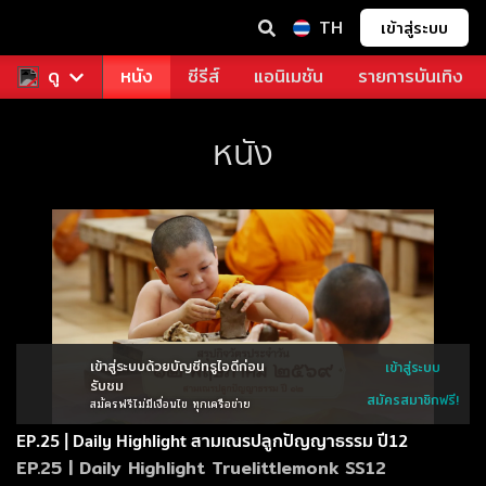
TH
เข้าสู่ระบบ
ช่า
ดู
ดูฟรี
หนัง
ซีรีส์
แอนิเมชัน
รายการบันเทิง
หนัง
เข้าสู่ระบบด้วยบัญชีทรูไอดีก่อน
เข้าสู่ระบบ
รับชม
สมัครสมาชิกฟรี!
สมัครฟรีไม่มีเงื่อนไข ทุกเครือข่าย
EP.25 | Daily Highlight สามเณรปลูกปัญญาธรรม ปี12
EP.25 | Daily Highlight Truelittlemonk SS12