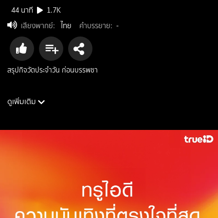
44 นาที
1.7K
เสียงพากย์
:
ไทย
คำบรรยาย
:
-
สรุปกิจวัตประจำวัน ก่อนบรรพชา
ดูเพิ่มเติม
นักแสดง: สามเณรปลูกปัญญาธรรม
ผู้กำกับ: โครงการสามเณรปลูกปัญญาธรรม
ประเภท: reality