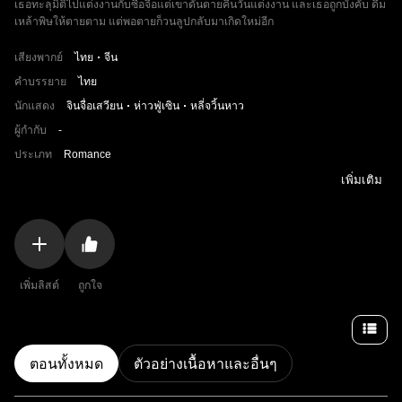
เธอทะลุมิติไปแต่งงานกับซื่อจื่อแต่เขาดันตายคืนวันแต่งงาน และเธอถูกบังคับ ดื่ม
เหล้าพิษให้ตายตาม แต่พอตายก็วนลูปกลับมาเกิดใหม่อีก
เสียงพากย์
ไทย
จีน
คำบรรยาย
ไทย
นักแสดง
จินจื่อเสวียน
ห่าวฟู่เซิน
หลี่จวิ้นหาว
ผู้กำกับ
-
ประเภท
Romance
เพิ่มเติม
เพิ่มลิสต์
ถูกใจ
ตอนทั้งหมด
ตัวอย่างเนื้อหาและอื่นๆ