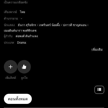
เป็นความเกลียดชัง
เสียงพากย์
ไทย
คำบรรยาย
-
นักแสดง
ธันวา สุริยจักร
เกศรินทร์ น้อยผึ้ง
ปภาวดี ชาญสมอน
เฌอตินท์นารา พงศ์พีรเดช
ผู้กำกับ
ต่อพงศ์ ตันกำแหง
ประเภท
Drama
เพิ่มเติม
เพิ่มลิสต์
ถูกใจ
ตอนทั้งหมด