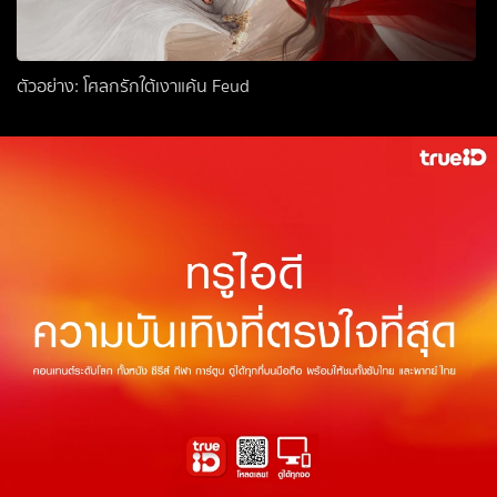
ตัวอย่าง: โศลกรักใต้เงาแค้น Feud