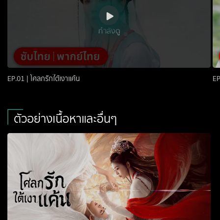
กำลังดู
EP.01 | โศลกรักใต้เงาแค้น
EP
ตัวอย่างเนื้อหาและอื่นๆ