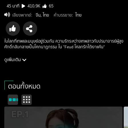
45 นาที
410.9K
65
เสียงพากย์
:
จีน, ไทย
คำบรรยาย
:
ไทย
ในโลกที่เทพและมนุษย์อยู่ร่วมกัน ความรักระหว่างเทพสาวกับปรมาจารย์ผู้สูง
ศักดิ์กลับกลายเป็นโศกนาฏกรรม ใน "Feud โศลกรักใต้เงาแค้น"
ดูเพิ่มเติม
นักแสดง: ไป๋ลู่, เจิงซุ่นซี, เฉินซินไห่, เหอรุ่ยเสียน
ผู้กำกับ: กัวห่าว
ประเภท: romance
ตอนทั้งหมด