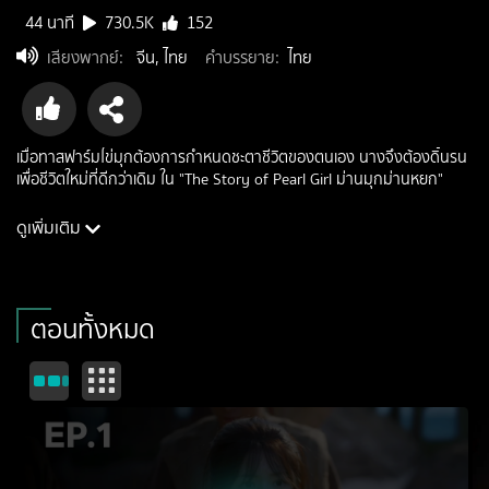
44 นาที
730.5K
152
เสียงพากย์
:
จีน, ไทย
คำบรรยาย
:
ไทย
เมื่อทาสฟาร์มไข่มุกต้องการกำหนดชะตาชีวิตของตนเอง นางจึงต้องดิ้นรน
เพื่อชีวิตใหม่ที่ดีกว่าเดิม ใน "The Story of Pearl Girl ม่านมุกม่านหยก"
ดูเพิ่มเติม
นักแสดง: จ้าวลู่ซือ, หลิวอวี่หนิง, ถังเสี่ยวเทียน, ซ่างซินเยว่, เซี่ยเข่ออิน, ถัง
เจิ้นเชา
ผู้กำกับ: เซี่ยเจ๋อ
ประเภท: romance
ตอนทั้งหมด