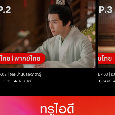
.02 | อลหม่านบัลลังก์ต้าฉู่
EP.03 | อลห
100.9K
6
39 นาที
84.4K