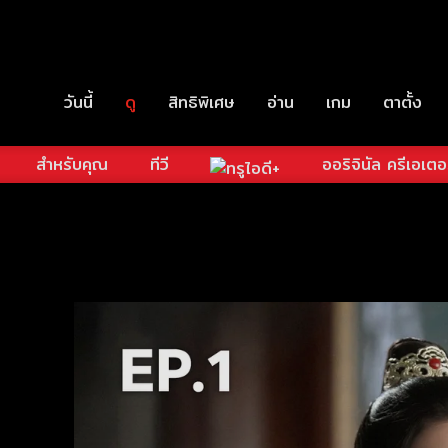
วันนี้
ดู
สิทธิพิเศษ
อ่าน
เกม
ตาตั้ง
สำหรับคุณ
ทีวี
ออริจินัล ครีเอเตอ