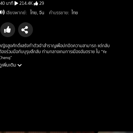
40 นาที
214.4K
29
เสียงพากย์
:
ไทย, จีน
คำบรรยาย
:
ไทย
หญิงสูงศักดิ์แสร้งทำตัวเจ้าสำราญเพื่อปกปิดความสามารถ แต่กลับ
ต้องร่วมมือกับบุรุษลึกลับ ท่ามกลางเกมการเมืองอันตราย ใน "Ye
Cheng"
ดูเพิ่มเติม
นักแสดง: หยวนเฮ่า, เจียเจ๋อ, หลี่เจ๋อหาว, เผิงหย่าฉี
ผู้กำกับ: -
ประเภท: romance