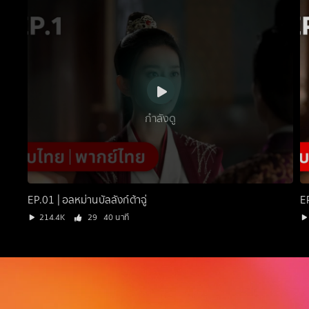
กำลังดู
EP.01 | อลหม่านบัลลังก์ต้าฉู่
EP
214.4K
29
40 นาที