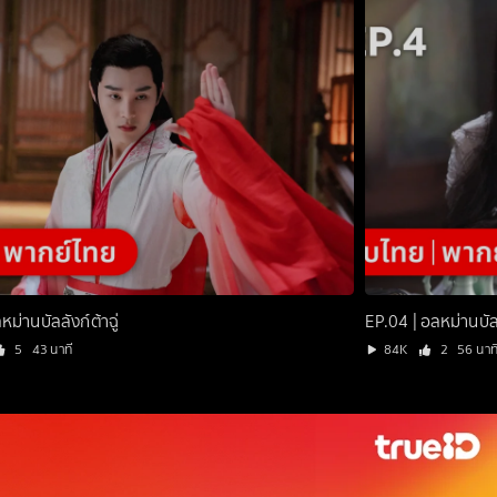
ม่านบัลลังก์ต้าฉู่
EP.04 | อลหม่านบัลล
5
43 นาที
84K
2
56 นาท