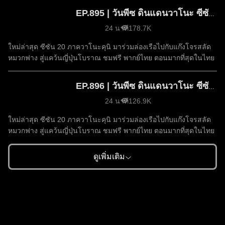
EP.895 | วันพีซ ดินแดนวาโนะ ซีซัน 20
24 นาที
178.7K
ใหม่ล่าสุด ซีซัน 20 ภาควาโนะคุนิ มาร่วมล่องเรือไปกับแก๊งโจรสลัด
หมวกฟาง สู่แคว้นญี่ปุ่นโบราณ ชมฟรี พากย์ไทย ตอนมากที่สุดในไทย
EP.896 | วันพีซ ดินแดนวาโนะ ซีซัน 20
24 นาที
126.9K
ใหม่ล่าสุด ซีซัน 20 ภาควาโนะคุนิ มาร่วมล่องเรือไปกับแก๊งโจรสลัด
หมวกฟาง สู่แคว้นญี่ปุ่นโบราณ ชมฟรี พากย์ไทย ตอนมากที่สุดในไทย
ดูเพิ่มเติม