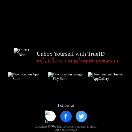
Unbox Yourself with TrueID
ทรูไอดี โลกความสุขในทุกตัวตนของคุณ
Follow us
Copyright © True Digital Group Company Limited.
All rights reserved