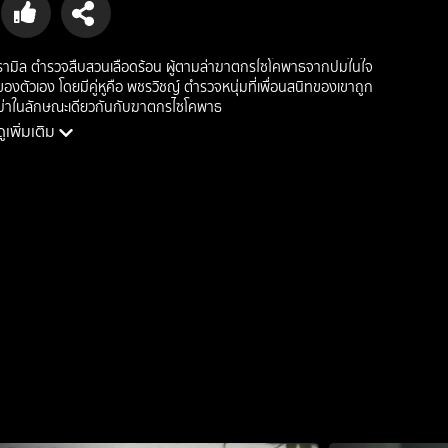
รามิล ตำรวจสืบสวนเลือดร้อน ผู้ตามล่าฆาตกรไซโคพาธจากปมในใจ
ของตัวเอง โดยมีคู่หูคือ พชรวิชญ์ ตำรวจหนุ่มที่เพื่อนสนิทของเขาถูก
ฆ่าในลักษณะเดียวกันกับฆาตกรไซโคพาธ
ดูเพิ่มเติม
นักแสดง: ชานน สันตินธรกุล, ชาคริต แย้มนาม, ชลธร คงยิ่งยง, เรวิ
ญานันท์ ทาเกิด, ทสร กลิ่นเนียม
ผู้กำกับ: เหมันต์ เชตมี
ประเภท: thriller