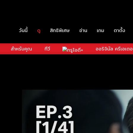
วันนี้
ดู
สิทธิพิเศษ
อ่าน
เกม
ตาตั้ง
สำหรับคุณ
ทีวี
ออริจินัล ครีเอเตอ