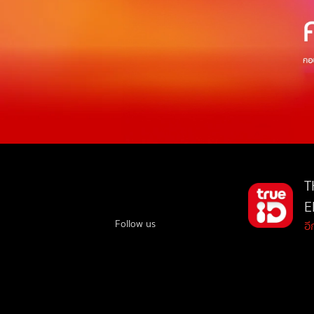
T
E
Follow us
อ
Copyright © True Digital Group Company Limited.
All rights reserved