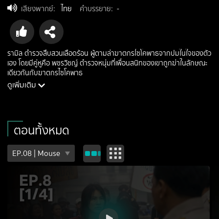
เสียงพากย์
:
ไทย
คำบรรยาย
:
-
รามิล ตำรวจสืบสวนเลือดร้อน ผู้ตามล่าฆาตกรไซโคพาธจากปมในใจของตัว
เอง โดยมีคู่หูคือ พชรวิชญ์ ตำรวจหนุ่มที่เพื่อนสนิทของเขาถูกฆ่าในลักษณะ
เดียวกันกับฆาตกรไซโคพาธ
ดูเพิ่มเติม
นักแสดง: ชานน สันตินธรกุล, ชาคริต แย้มนาม, ชลธร คงยิ่งยง, เรวิญา
นันท์ ทาเกิด, ทสร กลิ่นเนียม
ผู้กำกับ: เหมันต์ เชตมี
ประเภท: thriller
ตอนทั้งหมด