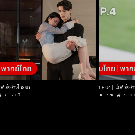
่อหัวใจห่างไกลรัก
EP.04 | เมื่อหัวใจห่
3
16 นาที
54.4K
2
14 น