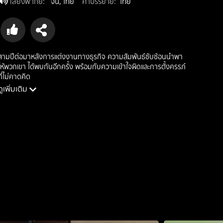
เสียงพากย์
:
จีน, ไทย
คำบรรยาย
:
ไทย
สามปีต่อมาหลังการแต่งงานทางธุรกิจ ความสัมพันธ์ซับซ้อนนำพา
ให้พวกเขา ได้พบกันอีกครั้ง พร้อมกับความเข้าใจผิดและการตั้งครรภ์
ที่ไม่คาดคิด
ดูเพิ่มเติม
นักแสดง: เหรินชื่อหาว, หลี่ซิงเหยา
ผู้กำกับ: หลิวต่าน
ประเภท: romance