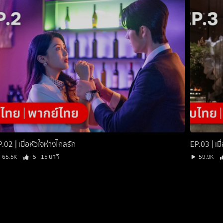
.02 | เมื่อหัวใจห่างไกลรัก
EP.03 | เมื
65.5K
5
15 นาที
59.9K