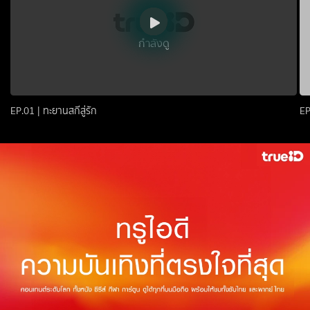
กำลังดู
EP.01 | ทะยานสกีสู่รัก
EP