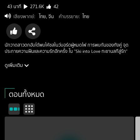
43 นาที
271.6K
42
เสียงพากย์
:
ไทย, จีน
คำบรรยาย
:
ไทย
นักวาดสาวตกอับได้พบโค้ชสโนว์บอร์ดผู้หมดไฟ การพบกันของทั้งคู่ จุด
ประกายความฝันและความรักอีกครั้ง ใน "Ski into Love ทะยานสกีสู่รัก"
ดูเพิ่มเติม
นักแสดง: หลินอี, อวี๋ซูซิน, เฟ่ยฉี่หมิง, เจิงเข่อนี
ผู้กำกับ: หลี่ชิงหรง
ประเภท: romance
ตอนทั้งหมด