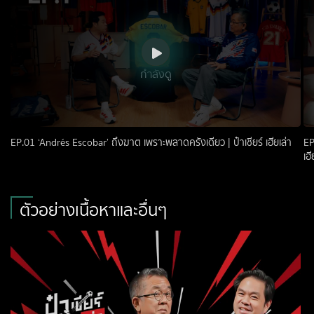
กำลังดู
EP.01 ‘Andrés Escobar’ ถึงฆาต เพราะพลาดครั้งเดียว | ป๋าเชียร์ เฮียเล่า
EP
เฮี
ตัวอย่างเนื้อหาและอื่นๆ