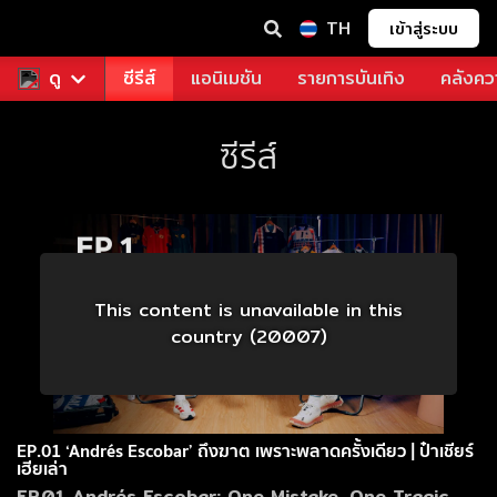
TH
เข้าสู่ระบบ
ฟรี
ดู
หนัง
ซีรีส์
แอนิเมชัน
รายการบันเทิง
คลังควา
ซีรีส์
This content is unavailable in this
country (20007)
EP.01 ‘Andrés Escobar’ ถึงฆาต เพราะพลาดครั้งเดียว | ป๋าเชียร์
เฮียเล่า
EP.01 Andrés Escobar: One Mistake, One Tragic