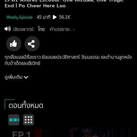
End | Pa Cheer Here Lao
45 นาที
56.1K
Weekly
Episode
เสียงพากย์
:
ไทย
คำบรรยาย
:
-
ทุกเสื้อบอลมีเรื่องราว ย้อนรอยประวัติศาสตร์ วัฒนธรรม และตำนานลูกหนัง
กับป๋าเต็ดและเฮียวิทย์
ดูเพิ่มเติม
นักแสดง: ยุทธนา บุญอ้อม, ดร.วิทย์ สิทธิเวคิน
ผู้กำกับ: -
ประเภท: talkshow
ตอนทั้งหมด