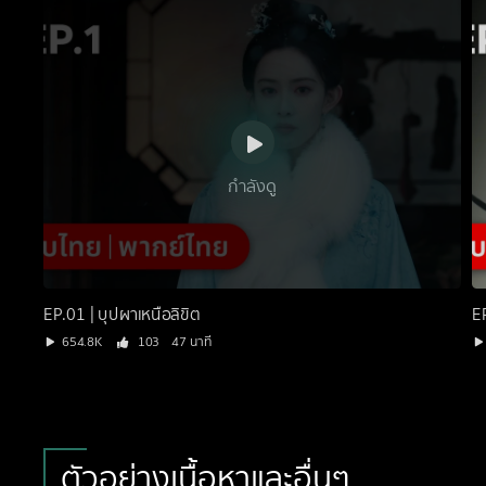
กำลังดู
EP.01 | บุปผาเหนือลิขิต
EP
654.8K
103
47 นาที
ตัวอย่างเนื้อหาและอื่นๆ