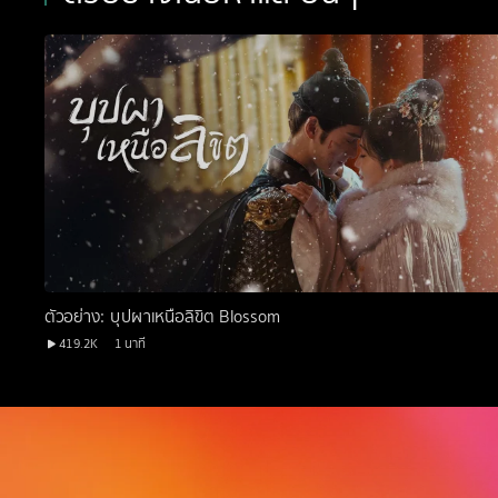
ตัวอย่าง: บุปผาเหนือลิขิต Blossom
419.2K
1 นาที