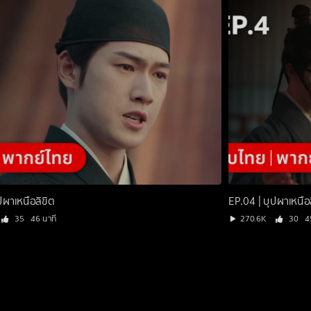
ปผาเหนือลิขิต
EP.04 | บุปผาเหนือ
35
46 นาที
270.6K
30
4