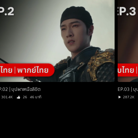
.02 | บุปผาเหนือลิขิต
EP.03 | บุ
301.4K
26
46 นาที
287.2K