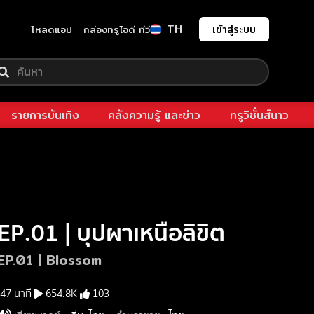
TH
เข้าสู่ระบบ
โหลดแอป
กล่องทรูไอดี ทีวี
รายการบันเทิง
คลังความรู้ และข่าว
ทรูวิชั่นส์นาว
EP.01 | บุปผาเหนือลิขิต
EP.01 | Blossom
47 นาที
654.8K
103