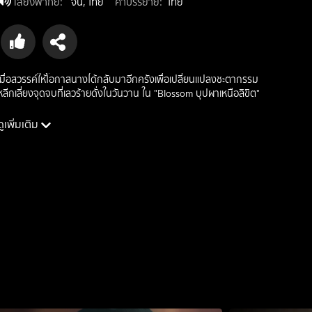
เสียงพากย์
:
จีน, ไทย
คำบรรยาย
:
ไทย
เมื่อสวรรค์ให้โอกาสนางได้กลับมาอีกครั้งเพื่อเปลี่ยนแปลงชะตากรรม
หลีกเลี่ยงจุดจบที่เลวร้ายดั่งในวันวาน ใน "Blossom บุปผาเหนือลิขิต"
ดูเพิ่มเติม
นักแสดง: เมิ่งจื่ออี้, หลี่อวิ๋นรุ่ย, ขงเสว่เอ๋อร์, เซี่ยจือกวง
ผู้กำกับ: เจิงชิ่งเจี๋ย
ประเภท: romance