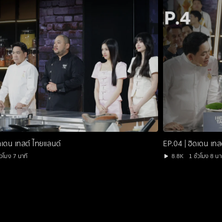
ดเดน เทสต์ ไทยแลนด์
EP.04 | ฮิดเดน เทส
ั่วโมง 7 นาที
8.8K
1 ชั่วโมง 8 นา