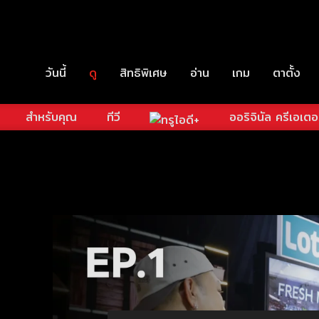
วันนี้
ดู
สิทธิพิเศษ
อ่าน
เกม
ตาตั้ง
สำหรับคุณ
ทีวี
ออริจินัล ครีเอเตอ