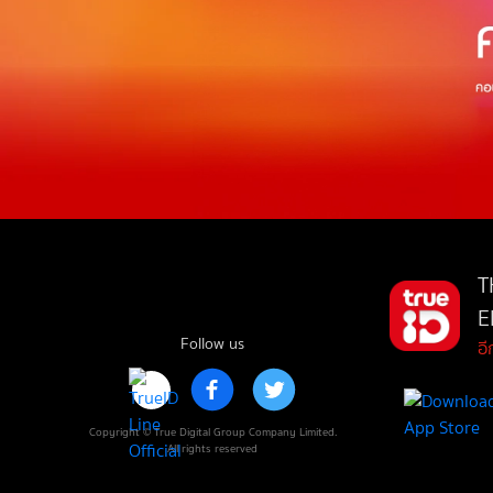
T
E
Follow us
อ
Copyright © True Digital Group Company Limited.
All rights reserved