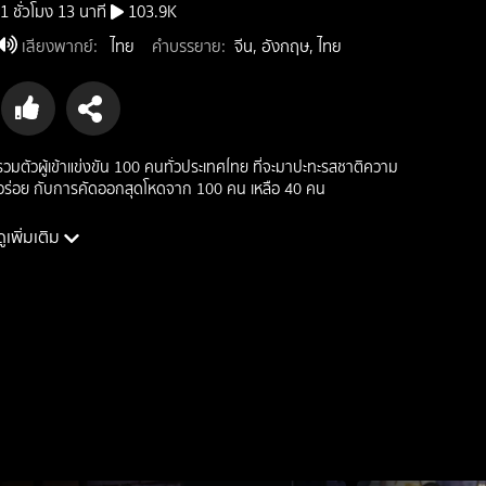
1 ชั่วโมง 13 นาที
103.9K
เสียงพากย์
:
ไทย
คำบรรยาย
:
จีน, อังกฤษ, ไทย
รวมตัวผู้เข้าแข่งขัน 100 คนทั่วประเทศไทย ที่จะมาปะทะรสชาติความ
อร่อย กับการคัดออกสุดโหดจาก 100 คน เหลือ 40 คน
ดูเพิ่มเติม
นักแสดง: สุจิรา อรุณพิพัฒน์, ณัฏฐพล ภวไพบูลย์, ธนินธร จันทร
วรรณ, เจนนิเฟอร์ คิ้ม, วราวุธ โพธิ์ยิ้ม, ชนัญญา เตชจักรเสมา
ผู้กำกับ: ธนินท์รัฐ สิทธิโชคปรีดา
ประเภท: reality