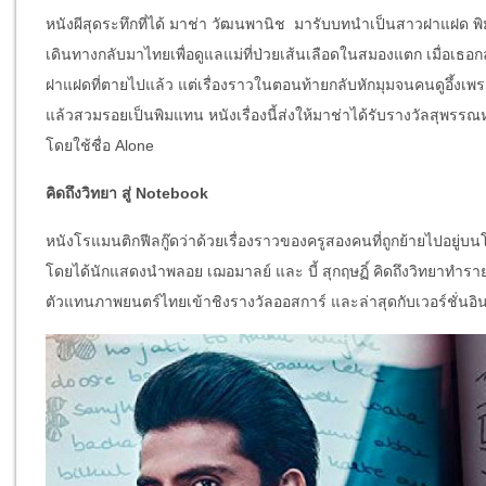
หนังผีสุดระทึกที่ได้ มาช่า วัฒนพานิช มารับบทนำเป็นสาวฝาแฝด พิม
เดินทางกลับมาไทยเพื่อดูแลแม่ที่ป่วยเส้นเลือดในสมองแตก เมื่อเธอ
ฝาแฝดที่ตายไปแล้ว แต่เรื่องราวในตอนท้ายกลับหักมุมจนคนดูอึ้งเพรา
แล้วสวมรอยเป็นพิมแทน หนังเรื่องนี้ส่งให้มาช่าได้รับรางวัลสุพรรณ
โดยใช้ชื่อ Alone
คิดถึงวิทยา สู่ Notebook
หนังโรแมนติกฟีลกู๊ดว่าด้วยเรื่องราวของครูสองคนที่ถูกย้ายไปอยู่บ
โดยได้นักแสดงนำพลอย เฌอมาลย์ และ บี้ สุกฤษฏิ์ คิดถึงวิทยาทำรายได
ตัวแทนภาพยนตร์ไทยเข้าชิงรางวัลออสการ์ และล่าสุดกับเวอร์ชั่นอิ