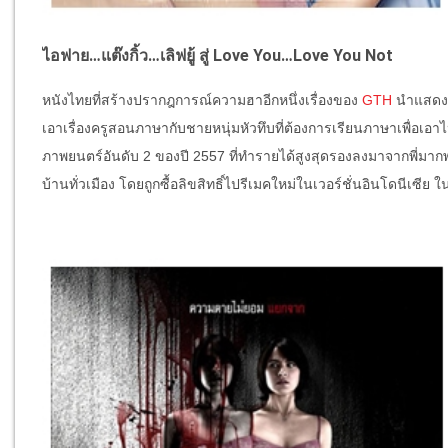
ไอฟาย…แต๊งกิ้ว…เลิฟยู้ สู่ Love You…Love You Not
หนังไทยที่สร้างปรากฎการณ์ความฮาอีกหนึ่งเรื่องของ
GTH
นำแสดงโ
เอาเรื่องครูสอนภาษากับชายหนุ่มหัวทึบที่ต้องการเรียนภาษาเพื่อ
ภาพยนตร์อันดับ 2 ของปี 2557 ที่ทำรายได้สูงสุดรองลงมาจากพี่มากพ
บ้านทั่วเมือง โดยถูกซื้อลิขสิทธิ์ไปรีเมคใหม่ในเวอร์ชั่นอินโดนีเซีย