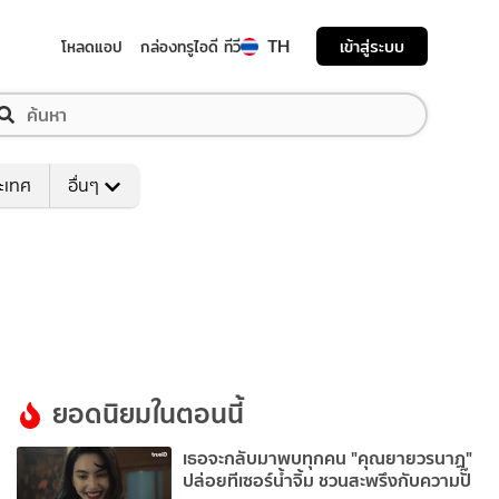
TH
เข้าสู่ระบบ
โหลดแอป
กล่องทรูไอดี ทีวี
ระเทศ
อื่นๆ
ยอดนิยมในตอนนี้
เธอจะกลับมาพบทุกคน "คุณยายวรนาฏ"
ปล่อยทีเซอร์น้ำจิ้ม ชวนสะพรึงกับความปั๊