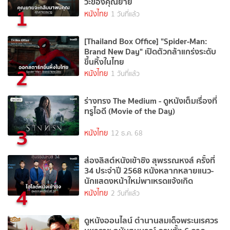
วะของคุณยาย
1
หนังไทย
1 วันที่แล้ว
[Thailand Box Office] "Spider-Man:
Brand New Day" เปิดตัวกล้าแกร่งระดับ
ขึ้นหิ้งในไทย
2
หนังไทย
1 วันที่แล้ว
ร่างทรง The Medium - ดูหนังเต็มเรื่องที่
ทรูไอดี (Movie of the Day)
3
หนังไทย
12 ธ.ค. 68
ส่องลิสต์หนังเข้าชิง สุพรรณหงส์ ครั้งที่
34 ประจำปี 2568 หนังหลากหลายแนว-
นักแสดงหน้าใหม่พาเหรดแจ้งเกิด
4
หนังไทย
2 วันที่แล้ว
ดูหนังออนไลน์ ตํานานสมเด็จพระนเรศวร