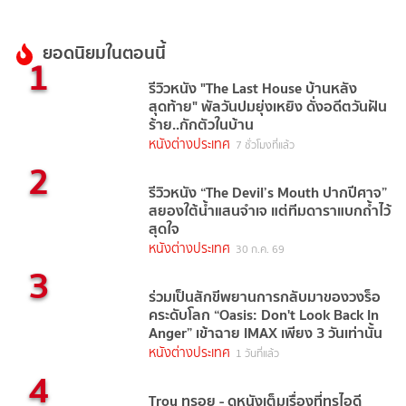
ยอดนิยมในตอนนี้
1
รีวิวหนัง "The Last House บ้านหลัง
สุดท้าย" พัลวันปมยุ่งเหยิง ดั่งอดีตวันฝัน
ร้าย..กักตัวในบ้าน
หนังต่างประเทศ
7 ชั่วโมงที่แล้ว
2
รีวิวหนัง “The Devil’s Mouth ปากปีศาจ”
สยองใต้น้ำแสนจำเจ แต่ทีมดาราแบกถ้ำไว้
สุดใจ
หนังต่างประเทศ
30 ก.ค. 69
3
ร่วมเป็นสักขีพยานการกลับมาของวงร็อ
คระดับโลก “Oasis: Don't Look Back In
Anger” เข้าฉาย IMAX เพียง 3 วันเท่านั้น
หนังต่างประเทศ
1 วันที่แล้ว
4
Troy ทรอย - ดูหนังเต็มเรื่องที่ทรูไอดี