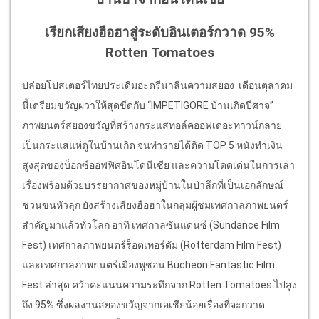
เรียกเสียงฮือฮาสู่ระดับอินเตอร์กวาด 95%
Rotten Tomatoes
ปล่อยโปสเตอร์ไทยประเดิมอะดรีนาลีนความสยอง เดือนตุลาคม
นี้เตรียมขวัญผวาให้สุดขีดกับ “IMPETIGORE บ้านเกิดปีศาจ”
ภาพยนตร์สยองขวัญที่สร้างกระแสทอล์คออฟเดอะทาวน์กลาย
เป็นกระแสแห่ดูในบ้านเกิด จนทำรายได้ติด TOP 5 หนังทำเงิน
สูงสุดของบ็อกซ์ออฟฟิศอินโดนีเซีย และความโดดเด่นในการเล่า
เรื่องพร้อมด้วยบรรยากาศของหมู่บ้านในป่าลึกที่เป็นเอกลักษณ์
ชวนขนหัวลุก ยังสร้างเสียงฮือฮาในกลุ่มผู้ชมเทศกาลภาพยนตร์
สำคัญมาแล้วทั่วโลก อาทิ เทศกาลซันแดนซ์ (Sundance Film
Fest) เทศกาลภาพยนตร์ร็อตเทอร์ดัม (Rotterdam Film Fest)
และเทศกาลภาพยนตร์เมืองพูชอน Bucheon Fantastic Film
Fest ล่าสุด คว้าคะแนนความระทึกจาก Rotten Tomatoes ไปสูง
ถึง 95% ซึ่งผลงานสยองขวัญจากเอเชียน้อยเรื่องที่จะกวาด