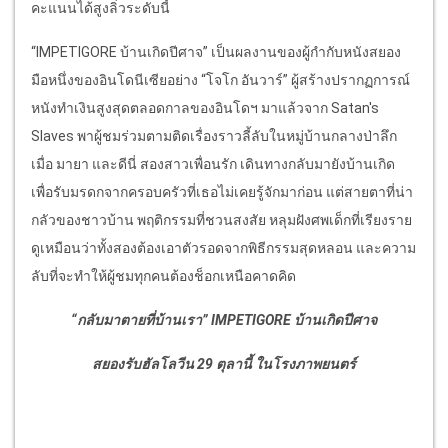
คะแนนได้สูงลิ่วระดับนี้
“IMPETIGORE บ้านเกิดปีศาจ” เป็นผลงานของผู้กำกับหนังสยอง
มือหนึ่งของอินโดนีเซียอย่าง “โจโก อันวาร์” ผู้สร้างปรากฏการณ์
หนังทำเงินสูงสุดตลอดกาลของอินโดฯ มาแล้วจาก Satan's
Slaves พาผู้ชมร่วมตามติดเรื่องราวลี้ลับในหมู่บ้านกลางป่าลึก
เมื่อ มายา และดีนี่ สองสาวเพื่อนรัก เดินทางกลับมายังบ้านเกิด
เพื่อรับมรดกจากครอบครัวที่เธอไม่เคยรู้จักมาก่อน แต่สายตาที่น่า
กลัวของชาวบ้าน พฤติกรรมที่ชวนสงสัย หลุมฝังศพเด็กที่เรียงราย
ดูเหมือนว่าทั้งสองต้องเอาตัวรอดจากพิธีกรรมสุดหลอน และความ
ลับที่จะทำให้ผู้ชมทุกคนต้องช็อกเหนือคาดคิด
“กลับมาตายที่บ้านเรา” IMPETIGORE บ้านเกิดปีศาจ
สยองรับฮัลโลวีน 29 ตุลานี้ ในโรงภาพยนตร์