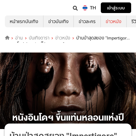
TH
เข้าสู่ระบบ
หน้าแรกบันเทิง
ข่าวบันเทิง
ข่าวละคร
ข่าวหนัง
รี
อ่าน
บันเทิงดารา
ข่าวหนัง
บ้านป่าสุดสยอง "Impertigore"
จากอินโดนีเซีย หนังที่ได้คะแนนมะเขือสด 95%
บ้านป่าสุดสยอง "Impertigore"