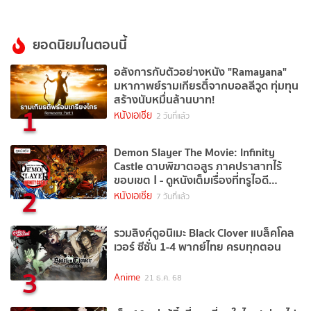
ยอดนิยมในตอนนี้
อลังการกับตัวอย่างหนัง "Ramayana"
มหากาพย์รามเกียรติ์จากบอลลีวูด ทุ่มทุน
สร้างนับหมื่นล้านบาท!
1
หนังเอเชีย
2 วันที่แล้ว
Demon Slayer The Movie: Infinity
Castle ดาบพิฆาตอสูร ภาคปราสาทไร้
ขอบเขต Ⅰ - ดูหนังเต็มเรื่องที่ทรูไอดี
2
(Movie of the Day)
หนังเอเชีย
7 วันที่แล้ว
รวมลิงค์ดูอนิเมะ Black Clover แบล็คโคล
เวอร์ ซีซั่น 1-4 พากย์ไทย ครบทุกตอน
3
Anime
21 ธ.ค. 68