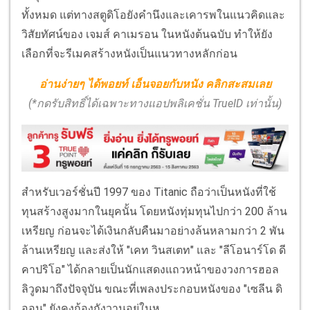
ทั้งหมด แต่ทางสตูดิโอยังคำนึงและเคารพในแนวคิดและ
วิสัยทัศน์ของ เจมส์ คาเมรอน ในหนังต้นฉบับ ทำให้ยัง
เลือกที่จะรีเมคสร้างหนังเป็นแนวทางหลักก่อน
อ่านง่ายๆ ได้พอยท์ เอ็นจอยกับหนัง คลิกสะสมเลย
(*กดรับสิทธิ์ได้เฉพาะทางแอปพลิเคชั่น TrueID เท่านั้น)
สำหรับเวอร์ชั่นปี 1997 ของ Titanic ถือว่าเป็นหนังที่ใช้
ทุนสร้างสูงมากในยุคนั้น โดยหนังทุ่มทุนไปกว่า 200 ล้าน
เหรียญ ก่อนจะได้เงินกลับคืนมาอย่างล้นหลามกว่า 2 พัน
ล้านเหรียญ และส่งให้ "เคท วินสเตท" และ "ลีโอนาร์โด ดี
คาปริโอ" ได้กลายเป็นนักแสดงแถวหน้าของวงการฮอล
ลิวูดมาถึงปัจจุบัน ขณะที่เพลงประกอบหนังของ "เซลีน ดิ
ออน" ยังคงก้องกังวานอยู่ในหู