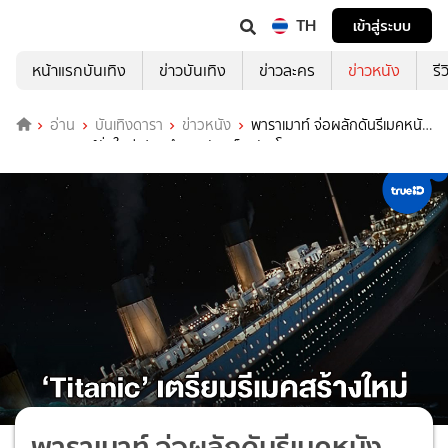
TH
เข้าสู่ระบบ
หน้าแรกบันเทิง
ข่าวบันเทิง
ข่าวละคร
ข่าวหนัง
รี
อ่าน
บันเทิงดารา
ข่าวหนัง
พาราเมาท์ จ่อผลักดันรีเมคหนัง
"Titanic" เวอร์ชั่นใหม่ ปลุกตำนานรัก แจ็ค กับ โรส
พาราเมาท์ จ่อผลักดันรีเมคหนัง